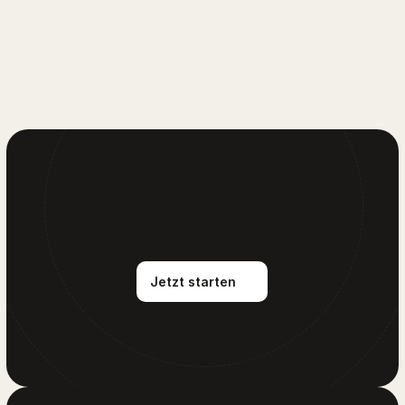
Jahresplanung mit Überblick: Wie man Zeit 
Blog
wirklich klar sieht
·
31.01.2026
AnnuCal-Team
Jetzt starten